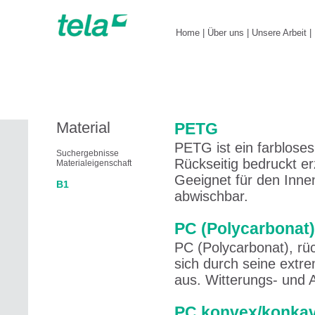
Home
|
Über uns
|
Unsere Arbeit
|
Material
PETG
PETG ist ein farblose
Suchergebnisse
Rückseitig bedruckt er
Materialeigenschaft
Geeignet für den Inne
B1
abwischbar.
PC (Polycarbonat)
PC (Polycarbonat), rüc
sich durch seine extr
aus. Witterungs- und A
PC konvex/konka