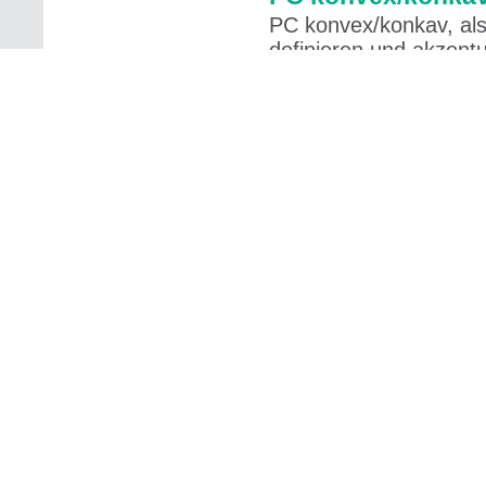
PC konvex/konkav, als
definieren und akzent
Radius von 60 oder 90
Akustik PMMA/P
Akustik PMMA/PETG, fe
rückseitig, als schall
dezente Lochung mit 
Trevira CS Geweb
Trevira CS Gewebe ist
von Leinwand bis Voile 
weiterverarbeiten. Es li
Trevira CS bioakti
Trevira CS bioaktiv er
Wirkstoffe – als Polym
Faser integriert. Trev