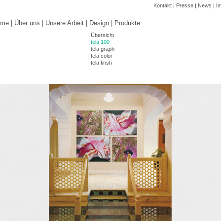
Kontakt
|
Presse
|
News
|
I
ome
|
Über uns
|
Unsere Arbeit
|
Design
|
Produkte
Übersicht
tela 100
tela graph
tela color
tela finsh