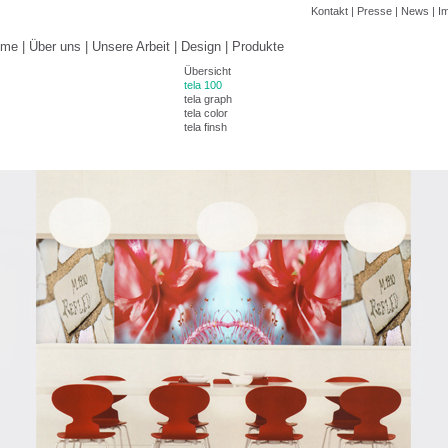
Kontakt
|
Presse
|
News
|
I
ome
|
Über uns
|
Unsere Arbeit
|
Design
|
Produkte
Übersicht
tela 100
tela graph
tela color
tela finsh