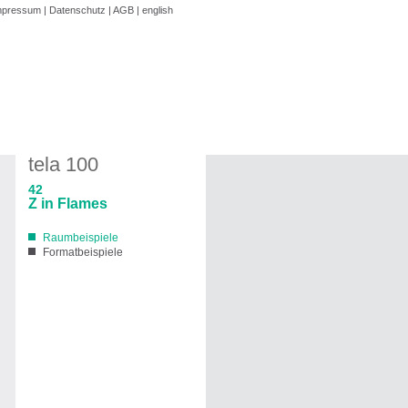
mpressum
|
Datenschutz
|
AGB
|
english
tela 100
42
Z in Flames
Raumbeispiele
Formatbeispiele